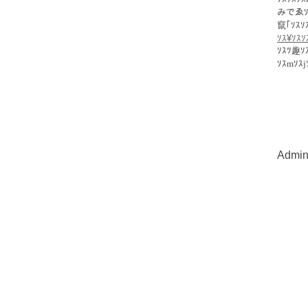
みでゑｿｽ
竄｢ｿｽｿｽ
ｿｽ¥ｿｽ
ｿｽﾂ趣ｿｽ
ｿｽmｿｽj
Admi