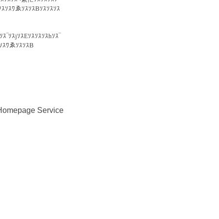
ｽｿｽﾜゑｿｽｿｽBｿｽｿｽｿｽ
ｽ‾ｿｽjｿｽEｿｽｿｽｿｽhｿｽ‾
ｽｿｽﾜゑｿｽｿｽB
 Homepage Service