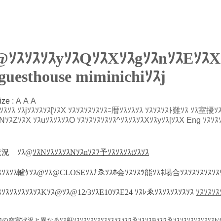
@ｿｽｿｽｿｽyｿｽQｿｽXｿｽgｿｽnｿｽEｿｽX
guesthouse miminichiｿｽj
ize :
A
A
A
[ｿｽｿｽ
ｿｽjｿｽｿｽｿｽ[ｿｽX
ｿｽｿｽｿｽｿｽｿｽﾆ暦ｿｽｿｽｿｽ
ｿｽｿｽｿｽﾄ難ｿｽ
ｿｽ室擾ｿ
NｿｽZｿｽX
ｿｽuｿｽｿｽｿｽO
ｿｽｿｽｿｽｿｽｿｽ^ｿｽｿｽｿｽXｿｽyｿｽ[ｿｽX
Eng
ｿｽｿｽ
状況 ｿｽ@
ｿｽNｿｽｿｽｿｽNｿｽnｿｽﾌ予ｿｽｿｽｿｽtｿｽｿｽ
ｿｽｿｽｿｽ轤ｹｿｽ@ｿｽ@CLOSEｿｽﾅゑｿｽﾎ会ｿｽｿｽﾂ能ｿｽﾈ場合ｿｽｿｽｿｽｿｽｿｽ
ｽｿｽｿｽｿｽｿｽｿｽKｿｽ@ｿｽ@12/3ｿｽE10ｿｽE24 ｿｽﾚゑｿｽｿｽｿｽｿｽｿｽ
ｿｽｿｽｿ
ｽﾛの空室状況と異なゑｿｽ鼾ｿｽｿｽｿｽｿｽｿｽｿｽｿｽｿｽﾜゑｿｽｿｽBｿｽﾜゑｿｽｿｽｿｽｿｽｿｽｿｽhｿ